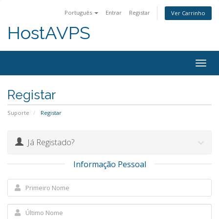
Português
Entrar
Registar
Ver Carrinho
HostAVPS
Togg
navig
Registar
Suporte
Registar
Já Registado?
Informação Pessoal