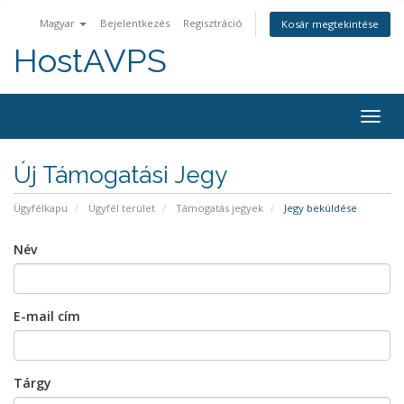
Magyar
Bejelentkezés
Regisztráció
Kosár megtekintése
HostAVPS
Togg
navig
Új Támogatási Jegy
Ügyfélkapu
Ügyfél terület
Támogatás jegyek
Jegy beküldése
Név
E-mail cím
Tárgy