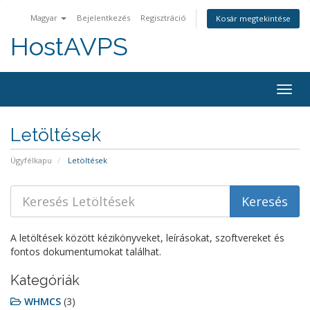
Magyar
Bejelentkezés
Regisztráció
Kosár megtekintése
HostAVPS
Togg
navig
Letöltések
Ügyfélkapu
Letöltések
A letöltések között kézikönyveket, leírásokat, szoftvereket és
fontos dokumentumokat találhat.
Kategóriák
WHMCS
(3)