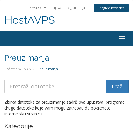
Hrvatski
Prijava
Registtracija
Pregled košarice
HostAVPS
Togg
navig
Preuzimanja
Početna WHMCS
Preuzimanja
Zbirka datoteka za preuzimanje sadrži sva uputstva, programe i
druge datoteke koje Vam mogu zatrebati da pokrenete
internetsku stranicu.
Kategorije