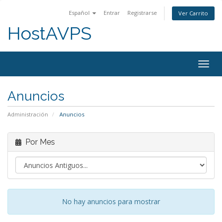
Español
Entrar
Registrarse
Ver Carrito
HostAVPS
Togg
navig
Anuncios
Administración
Anuncios
Por Mes
No hay anuncios para mostrar