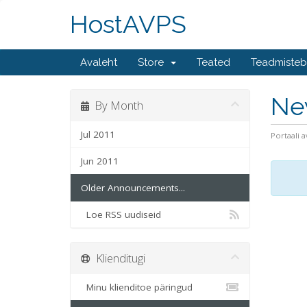
HostAVPS
Avaleht
Store
Teated
Teadmiste
Ne
By Month
Jul 2011
Portaali a
Jun 2011
Older Announcements...
Loe RSS uudiseid
Klienditugi
Minu klienditoe päringud