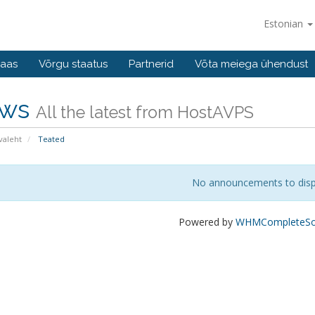
Estonian
baas
Võrgu staatus
Partnerid
Võta meiega ühendust
ws
All the latest from HostAVPS
valeht
Teated
No announcements to disp
Powered by
WHMCompleteSol