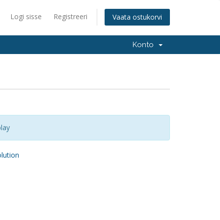
Logi sisse
Registreeri
Vaata ostukorvi
Konto
lay
ution